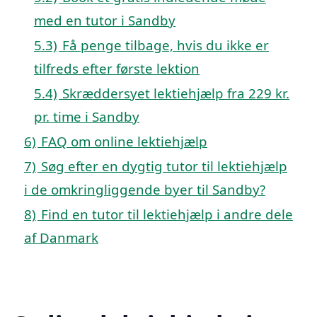
med en tutor i Sandby
5.3)
Få penge tilbage, hvis du ikke er
tilfreds efter første lektion
5.4)
Skræddersyet lektiehjælp fra 229 kr.
pr. time i Sandby
6)
FAQ om online lektiehjælp
7)
Søg efter en dygtig tutor til lektiehjælp
i de omkringliggende byer til Sandby?
8)
Find en tutor til lektiehjælp i andre dele
af Danmark