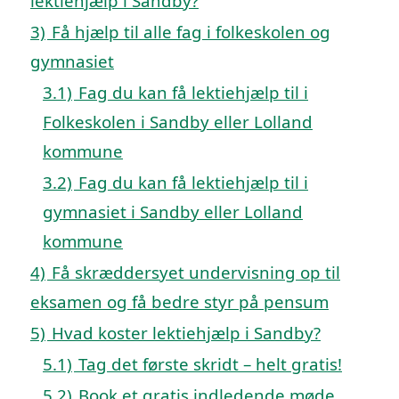
lektiehjælp i Sandby?
3)
Få hjælp til alle fag i folkeskolen og
gymnasiet
3.1)
Fag du kan få lektiehjælp til i
Folkeskolen i Sandby eller Lolland
kommune
3.2)
Fag du kan få lektiehjælp til i
gymnasiet i Sandby eller Lolland
kommune
4)
Få skræddersyet undervisning op til
eksamen og få bedre styr på pensum
5)
Hvad koster lektiehjælp i Sandby?
5.1)
Tag det første skridt – helt gratis!
5.2)
Book et gratis indledende møde