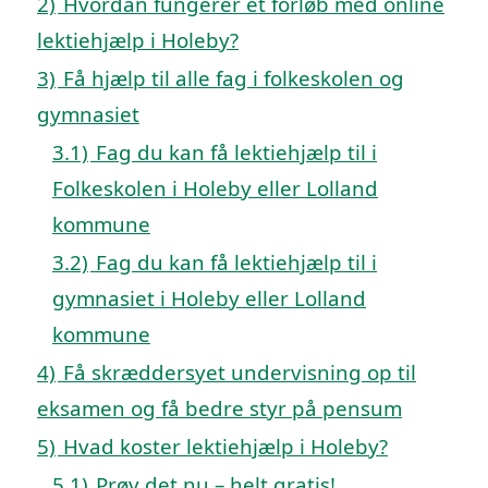
2)
Hvordan fungerer et forløb med online
lektiehjælp i Holeby?
3)
Få hjælp til alle fag i folkeskolen og
gymnasiet
3.1)
Fag du kan få lektiehjælp til i
Folkeskolen i Holeby eller Lolland
kommune
3.2)
Fag du kan få lektiehjælp til i
gymnasiet i Holeby eller Lolland
kommune
4)
Få skræddersyet undervisning op til
eksamen og få bedre styr på pensum
5)
Hvad koster lektiehjælp i Holeby?
5.1)
Prøv det nu – helt gratis!