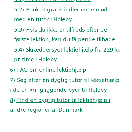
5.2)
Book et gratis indledende møde
med en tutor i Holeby
5.3)
Hvis du ikke er tilfreds efter den
første lektion, kan du få penge tilbage
5.4)
Skræddersyet lektiehjælp fra 229 kr.
pr. time i Holeby
6)
FAQ om online lektiehjælp
7)
Søg efter en dygtig tutor til lektiehjælp
i de omkringliggende byer til Holeby
8)
Find en dygtig tutor til lektiehjælp i
andre regioner af Danmark