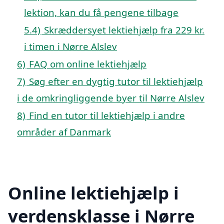
lektion, kan du få pengene tilbage
5.4)
Skræddersyet lektiehjælp fra 229 kr.
i timen i Nørre Alslev
6)
FAQ om online lektiehjælp
7)
Søg efter en dygtig tutor til lektiehjælp
i de omkringliggende byer til Nørre Alslev
8)
Find en tutor til lektiehjælp i andre
områder af Danmark
Online lektiehjælp i
verdensklasse i Nørre