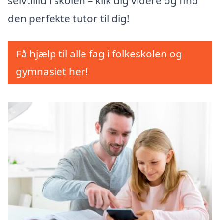
selvtillid i skolen – klik dig videre og find
den perfekte tutor til dig!
Få hjælp til alle fag i folkeskolen og
gymnasiet her!