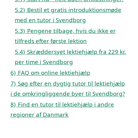
5.2)
Bestil et gratis introduktionsmøde
med en tutor i Svendborg
5.3)
Pengene tilbage, hvis du ikke er
tilfreds efter første lektion
5.4)
Skræddersyet lektiehjælp fra 229 kr.
per time i Svendborg
6)
FAQ om online lektiehjælp
7)
Søg efter en dygtig tutor til lektiehjælp
i de omkringliggende byer til Svendborg?
8)
Find en tutor til lektiehjælp i andre
regioner af Danmark