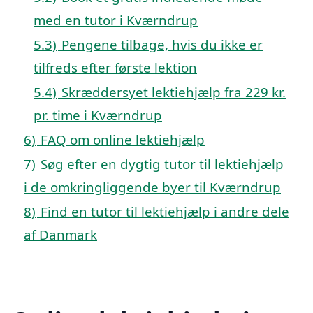
med en tutor i Kværndrup
5.3)
Pengene tilbage, hvis du ikke er
tilfreds efter første lektion
5.4)
Skræddersyet lektiehjælp fra 229 kr.
pr. time i Kværndrup
6)
FAQ om online lektiehjælp
7)
Søg efter en dygtig tutor til lektiehjælp
i de omkringliggende byer til Kværndrup
8)
Find en tutor til lektiehjælp i andre dele
af Danmark