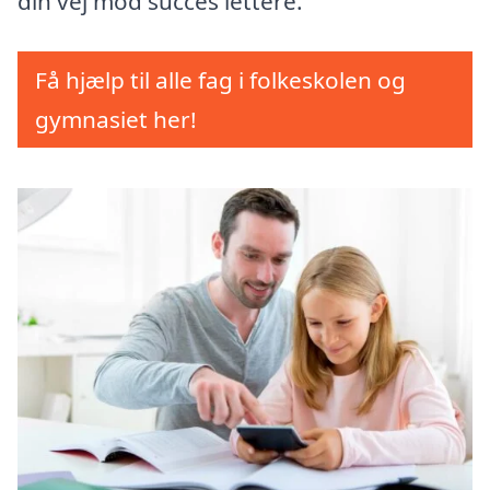
din vej mod succes lettere.
Få hjælp til alle fag i folkeskolen og
gymnasiet her!