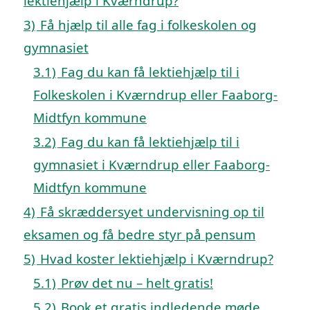
lektiehjælp i Kværndrup?
3)
Få hjælp til alle fag i folkeskolen og
gymnasiet
3.1)
Fag du kan få lektiehjælp til i
Folkeskolen i Kværndrup eller Faaborg-
Midtfyn kommune
3.2)
Fag du kan få lektiehjælp til i
gymnasiet i Kværndrup eller Faaborg-
Midtfyn kommune
4)
Få skræddersyet undervisning op til
eksamen og få bedre styr på pensum
5)
Hvad koster lektiehjælp i Kværndrup?
5.1)
Prøv det nu – helt gratis!
5.2)
Book et gratis indledende møde