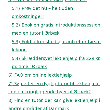
5.1)
Prøv det nu – helt uden
omkostninger!
5.2)
Book en gratis introduktionssession
med en tutor i Ørbæk
5.3)
Fuld tilfredshedsgaranti efter første
lektion
5.4)
Skræddersyet lektiehjælp fra 229 kr.
pr. time i Ørbæk
6)
FAQ om online lektiehjælp
7)
Søg efter en dygtig tutor til lektiehjælp
i de omkringliggende byer til Ørbæk?
8)
Find en tutor, der kan give lektiehjælp i
andre områder af Danmark