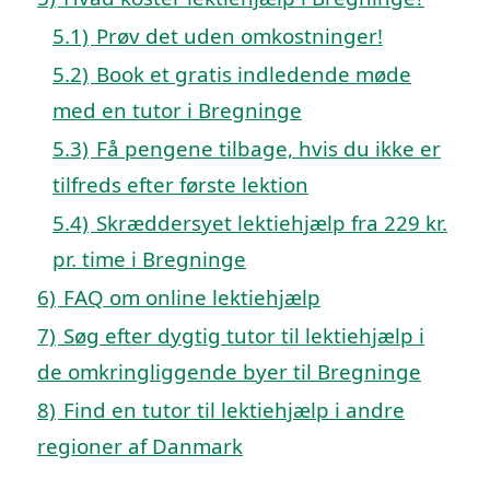
5.1)
Prøv det uden omkostninger!
5.2)
Book et gratis indledende møde
med en tutor i Bregninge
5.3)
Få pengene tilbage, hvis du ikke er
tilfreds efter første lektion
5.4)
Skræddersyet lektiehjælp fra 229 kr.
pr. time i Bregninge
6)
FAQ om online lektiehjælp
7)
Søg efter dygtig tutor til lektiehjælp i
de omkringliggende byer til Bregninge
8)
Find en tutor til lektiehjælp i andre
regioner af Danmark