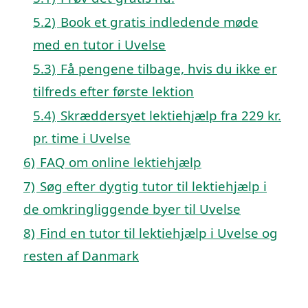
5.2)
Book et gratis indledende møde
med en tutor i Uvelse
5.3)
Få pengene tilbage, hvis du ikke er
tilfreds efter første lektion
5.4)
Skræddersyet lektiehjælp fra 229 kr.
pr. time i Uvelse
6)
FAQ om online lektiehjælp
7)
Søg efter dygtig tutor til lektiehjælp i
de omkringliggende byer til Uvelse
8)
Find en tutor til lektiehjælp i Uvelse og
resten af Danmark