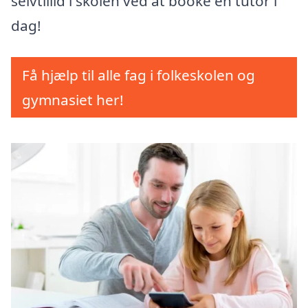
selvtillid i skolen ved at booke en tutor i
dag!
Få hjælp til alle fag i folkeskolen og
gymnasiet her!