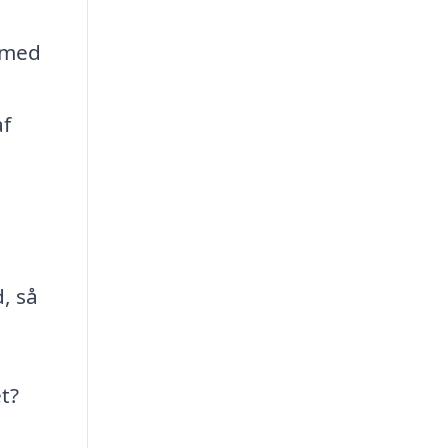
 med
af
d, så
t?