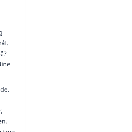
g
ål,
på?
dine
øde.
,
en.
g tryg