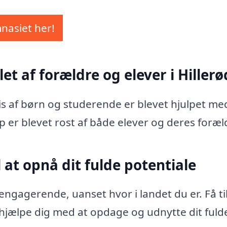
mnasiet her!
et af forældre og elever i Hillerø
vis af børn og studerende er blevet hjulpet me
p er blevet rost af både elever og deres foræl
 at opnå dit fulde potentiale
ngagerende, uanset hvor i landet du er. Få ti
at hjælpe dig med at opdage og udnytte dit fuld