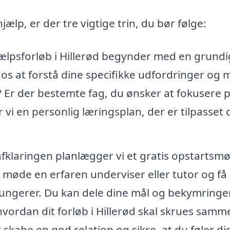
hjælp, er der tre vigtige trin, du bør følge:
hjælpsforløb i Hillerød begynder med en grundi
os at forstå dine specifikke udfordringer og m
å? Er der bestemte fag, du ønsker at fokusere 
i en personlig læringsplan, der er tilpasset 
fklaringen planlægger vi et gratis opstartsm
 møde en erfaren underviser eller tutor og få
 fungerer. Du kan dele dine mål og bekymringer
ordan dit forløb i Hillerød skal skrues samm
skabe en god relation og sikre, at du føler di