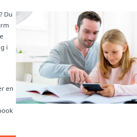
d? Du
orm
de
g i
er en
book