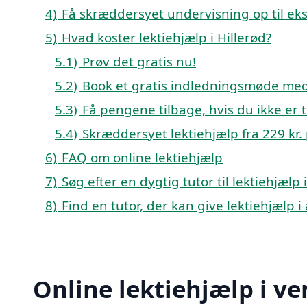
4)
Få skræddersyet undervisning op til e
5)
Hvad koster lektiehjælp i Hillerød?
5.1)
Prøv det gratis nu!
5.2)
Book et gratis indledningsmøde med 
5.3)
Få pengene tilbage, hvis du ikke er ti
5.4)
Skræddersyet lektiehjælp fra 229 kr. p
6)
FAQ om online lektiehjælp
7)
Søg efter en dygtig tutor til lektiehjælp
8)
Find en tutor, der kan give lektiehjælp 
Online lektiehjælp i ve