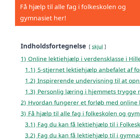
Få hjælp til alle fag i folkeskolen og
gymnasiet her!
Indholdsfortegnelse
skjul
1)
Online lektiehjælp i verdensklasse i Hil
1.1)
5-stjernet lektiehjælp anbefalet af fo
1.2)
Inspirerende undervisning til at opn
1.3)
Personlig læring i hjemmets trygge
2)
Hvordan fungerer et forløb med online l
3)
Få hjælp til alle fag i folkeskolen og gy
3.1)
Fag du kan få lektiehjælp til i Folke
3.2)
Fag du kan få lektiehjælp til i gymna