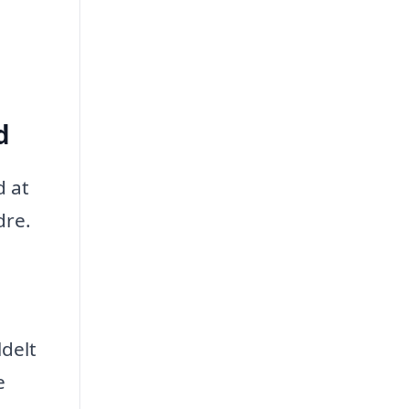
d
d at
dre.
ldelt
e