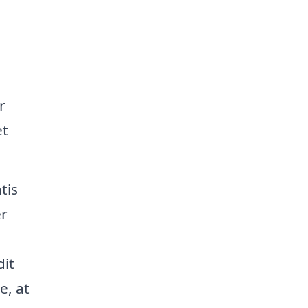
r
et
tis
er
dit
e, at