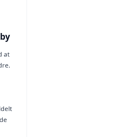
rby
d at
dre.
ldelt
lde