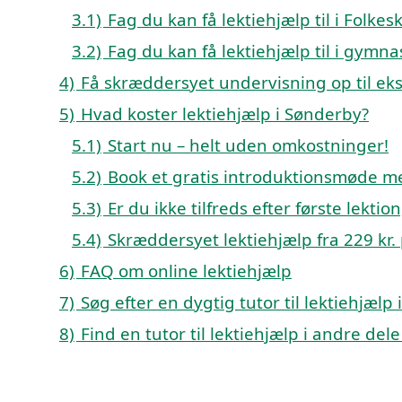
3.1)
Fag du kan få lektiehjælp til i Folk
3.2)
Fag du kan få lektiehjælp til i gym
4)
Få skræddersyet undervisning op til e
5)
Hvad koster lektiehjælp i Sønderby?
5.1)
Start nu – helt uden omkostninger!
5.2)
Book et gratis introduktionsmøde m
5.3)
Er du ikke tilfreds efter første lekti
5.4)
Skræddersyet lektiehjælp fra 229 kr. 
6)
FAQ om online lektiehjælp
7)
Søg efter en dygtig tutor til lektiehjæl
8)
Find en tutor til lektiehjælp i andre de