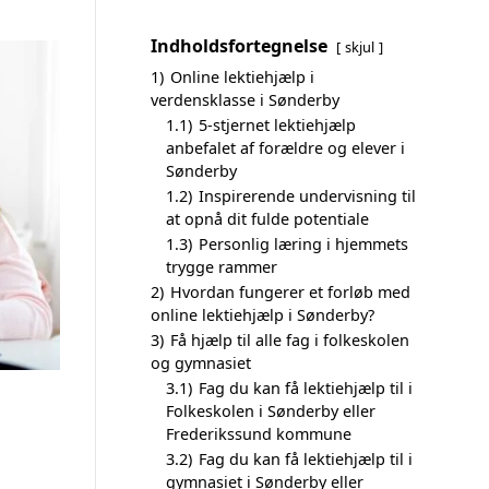
Indholdsfortegnelse
skjul
1)
Online lektiehjælp i
verdensklasse i Sønderby
1.1)
5-stjernet lektiehjælp
anbefalet af forældre og elever i
Sønderby
1.2)
Inspirerende undervisning til
at opnå dit fulde potentiale
1.3)
Personlig læring i hjemmets
trygge rammer
2)
Hvordan fungerer et forløb med
online lektiehjælp i Sønderby?
3)
Få hjælp til alle fag i folkeskolen
og gymnasiet
3.1)
Fag du kan få lektiehjælp til i
Folkeskolen i Sønderby eller
Frederikssund kommune
3.2)
Fag du kan få lektiehjælp til i
gymnasiet i Sønderby eller