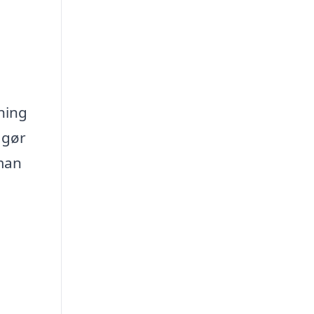
ning
 gør
 man