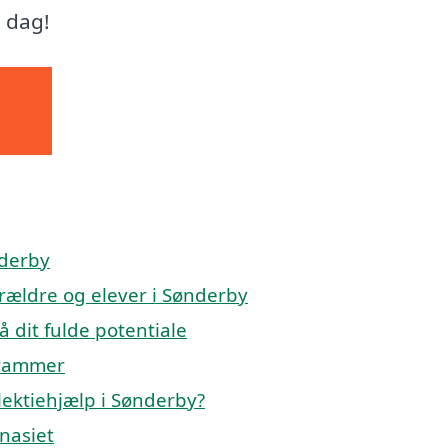
i dag!
nderby
orældre og elever i Sønderby
å dit fulde potentiale
 rammer
lektiehjælp i Sønderby?
mnasiet