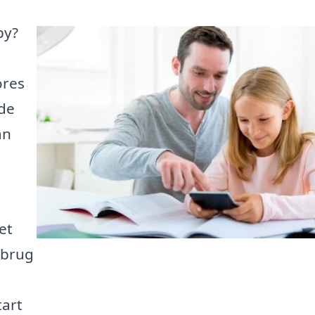
by?
ores
nde
an
et
r brug
tart