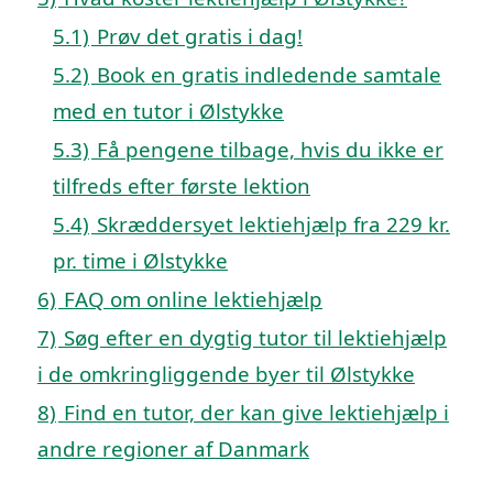
5.1)
Prøv det gratis i dag!
5.2)
Book en gratis indledende samtale
med en tutor i Ølstykke
5.3)
Få pengene tilbage, hvis du ikke er
tilfreds efter første lektion
5.4)
Skræddersyet lektiehjælp fra 229 kr.
pr. time i Ølstykke
6)
FAQ om online lektiehjælp
7)
Søg efter en dygtig tutor til lektiehjælp
i de omkringliggende byer til Ølstykke
8)
Find en tutor, der kan give lektiehjælp i
andre regioner af Danmark