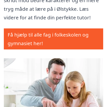
skridt mod bedre karakterer og en mere
tryg måde at lære på i Ølstykke. Læs
videre for at finde din perfekte tutor!
Få hjælp til alle fag i folkeskolen og
gymnasiet her!