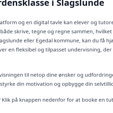
rdensklasse i Slagslunde
form og en digital tavle kan elever og tutor
både skrive, tegne og regne sammen, hvilket
Slagslunde eller Egedal kommune, kan du få hjæ
giver en fleksibel og tilpasset undervisning, der
isningen til netop dine ønsker og udfordringe
 styrke din motivation og opbygge din selvtilli
? Klik på knappen nedenfor for at booke en tuto