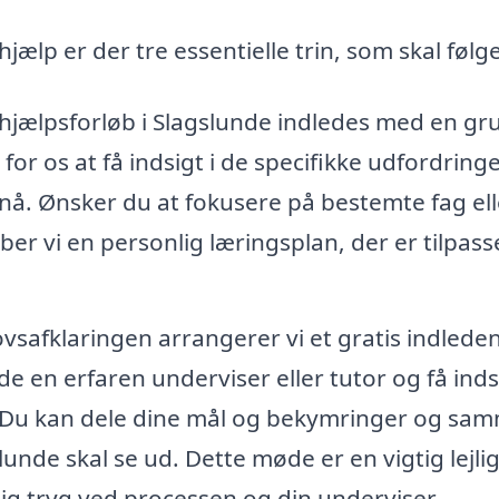
hjælp er der tre essentielle trin, som skal følg
iehjælpsforløb i Slagslunde indledes med en gr
 for os at få indsigt i de specifikke udfordringe
 nå. Ønsker du at fokusere på bestemte fag ell
r vi en personlig læringsplan, der er tilpass
vsafklaringen arrangerer vi et gratis indlede
 en erfaren underviser eller tutor og få indsi
. Du kan dele dine mål og bekymringer og sa
slunde skal se ud. Dette møde er en vigtig lejl
er dig tryg ved processen og din underviser.