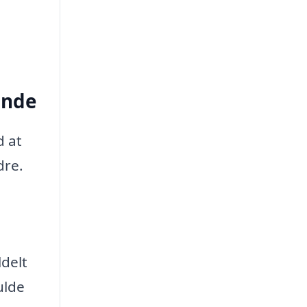
unde
d at
dre.
ldelt
ulde