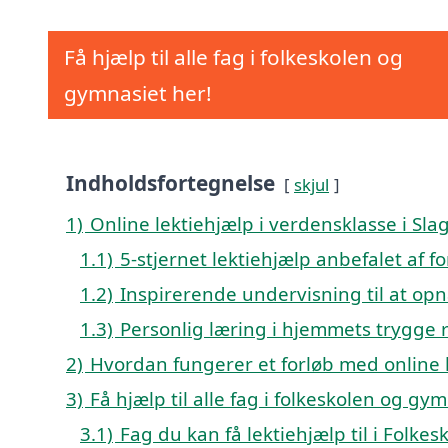
Få hjælp til alle fag i folkeskolen og
gymnasiet her!
Indholdsfortegnelse
skjul
1)
Online lektiehjælp i verdensklasse i Sl
1.1)
5-stjernet lektiehjælp anbefalet af f
1.2)
Inspirerende undervisning til at opn
1.3)
Personlig læring i hjemmets trygge
2)
Hvordan fungerer et forløb med online l
3)
Få hjælp til alle fag i folkeskolen og gy
3.1)
Fag du kan få lektiehjælp til i Folk