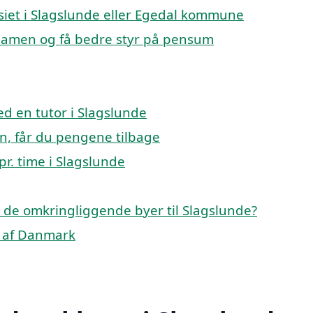
asiet i Slagslunde eller Egedal kommune
ksamen og få bedre styr på pensum
d en tutor i Slagslunde
on, får du pengene tilbage
pr. time i Slagslunde
p i de omkringliggende byer til Slagslunde?
le af Danmark