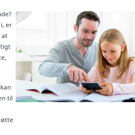
nde?
i, er
 at
tigt
te,
 kan
n til
tøtte