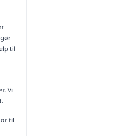
er
 gør
lp til
r. Vi
d.
r til