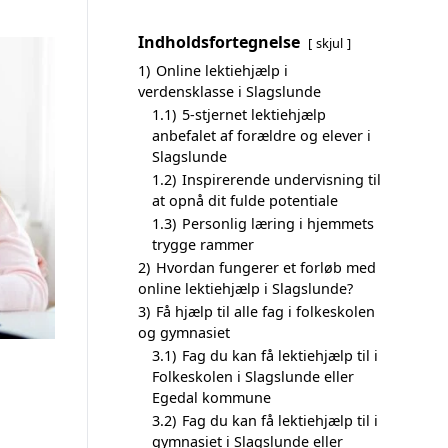
Indholdsfortegnelse
skjul
1)
Online lektiehjælp i
verdensklasse i Slagslunde
1.1)
5-stjernet lektiehjælp
anbefalet af forældre og elever i
Slagslunde
1.2)
Inspirerende undervisning til
at opnå dit fulde potentiale
1.3)
Personlig læring i hjemmets
trygge rammer
2)
Hvordan fungerer et forløb med
online lektiehjælp i Slagslunde?
3)
Få hjælp til alle fag i folkeskolen
og gymnasiet
3.1)
Fag du kan få lektiehjælp til i
Folkeskolen i Slagslunde eller
Egedal kommune
3.2)
Fag du kan få lektiehjælp til i
gymnasiet i Slagslunde eller