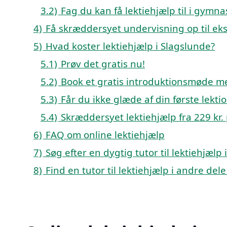
3.2)
Fag du kan få lektiehjælp til i gymn
4)
Få skræddersyet undervisning op til e
5)
Hvad koster lektiehjælp i Slagslunde?
5.1)
Prøv det gratis nu!
5.2)
Book et gratis introduktionsmøde me
5.3)
Får du ikke glæde af din første lekti
5.4)
Skræddersyet lektiehjælp fra 229 kr. 
6)
FAQ om online lektiehjælp
7)
Søg efter en dygtig tutor til lektiehjæl
8)
Find en tutor til lektiehjælp i andre de