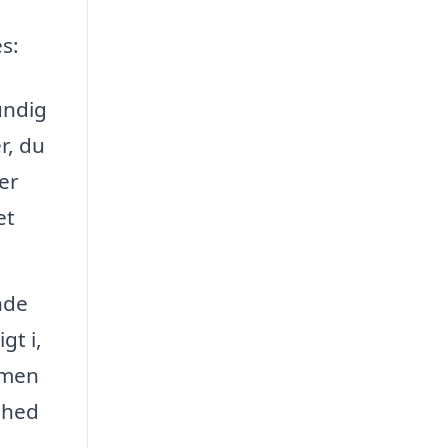
es:
undig
r, du
er
et
nde
gt i,
mmen
ighed