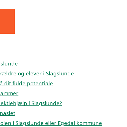
agslunde
orældre og elever i Slagslunde
å dit fulde potentiale
 rammer
ektiehjælp i Slagslunde?
mnasiet
eskolen i Slagslunde eller Egedal kommune