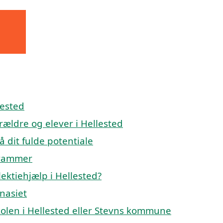
lested
orældre og elever i Hellested
å dit fulde potentiale
 rammer
ektiehjælp i Hellested?
mnasiet
skolen i Hellested eller Stevns kommune