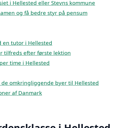
asiet i Hellested eller Stevns kommune
ksamen og få bedre styr på pensum
en tutor i Hellested
 tilfreds efter første lektion
per time i Hellested
 i de omkringliggende byer til Hellested
gioner af Danmark
rdensklasse i Hellested