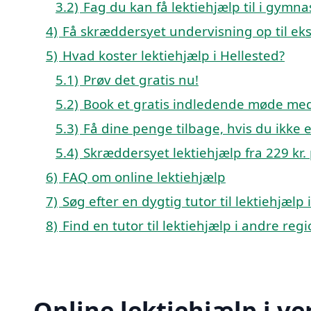
3.2)
Fag du kan få lektiehjælp til i gymn
4)
Få skræddersyet undervisning op til e
5)
Hvad koster lektiehjælp i Hellested?
5.1)
Prøv det gratis nu!
5.2)
Book et gratis indledende møde med 
5.3)
Få dine penge tilbage, hvis du ikke er
5.4)
Skræddersyet lektiehjælp fra 229 kr. 
6)
FAQ om online lektiehjælp
7)
Søg efter en dygtig tutor til lektiehjælp
8)
Find en tutor til lektiehjælp i andre re
Online lektiehjælp i ve