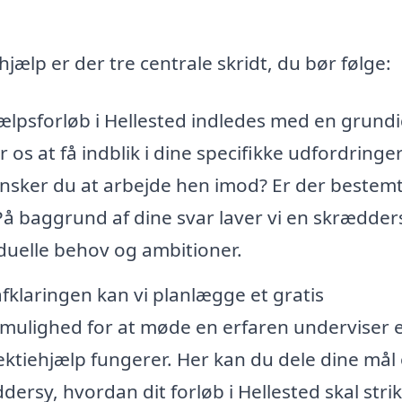
hjælp er der tre centrale skridt, du bør følge:
jælpsforløb i Hellested indledes med en grund
os at få indblik i dine specifikke udfordringe
ønsker du at arbejde hen imod? Er der bestem
 På baggrund af dine svar laver vi en skrædder
viduelle behov og ambitioner.
fklaringen kan vi planlægge et gratis
mulighed for at møde en erfaren underviser e
 lektiehjælp fungerer. Her kan du dele dine mål
rsy, hvordan dit forløb i Hellested skal stri