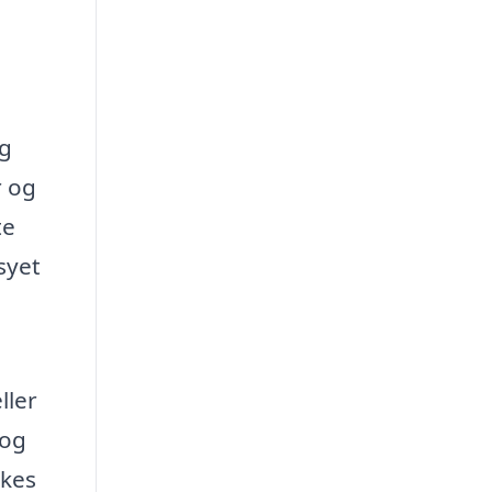
ig
r og
te
syet
ller
 og
kkes