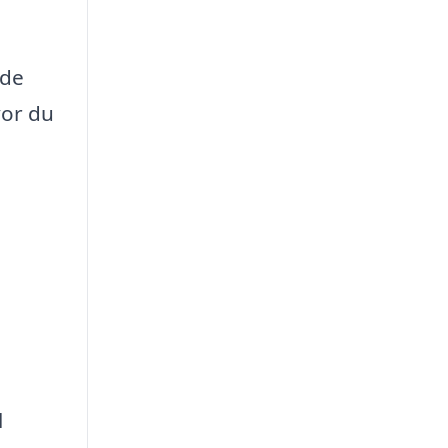
åde
vor du
e
l