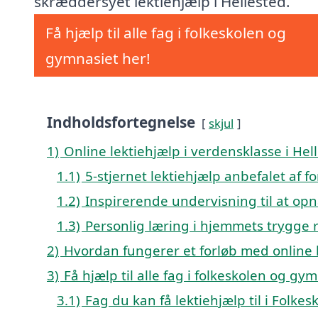
skræddersyet lektiehjælp i Hellested.
Få hjælp til alle fag i folkeskolen og
gymnasiet her!
Indholdsfortegnelse
skjul
1)
Online lektiehjælp i verdensklasse i Hel
1.1)
5-stjernet lektiehjælp anbefalet af f
1.2)
Inspirerende undervisning til at opn
1.3)
Personlig læring i hjemmets trygge
2)
Hvordan fungerer et forløb med online l
3)
Få hjælp til alle fag i folkeskolen og gy
3.1)
Fag du kan få lektiehjælp til i Folke