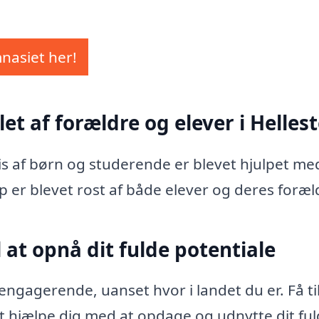
mnasiet her!
et af forældre og elever i Helles
vis af børn og studerende er blevet hjulpet me
p er blevet rost af både elever og deres foræl
 at opnå dit fulde potentiale
ngagerende, uanset hvor i landet du er. Få ti
l at hjælpe dig med at opdage og udnytte dit fu