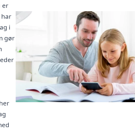
 er
 har
ag i
m gør
n
heder
cher
tag
 med