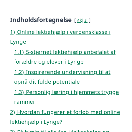
Indholdsfortegnelse
skjul
1)
Online lektiehjælp i verdensklasse i
Lynge
1.1)
5-stjernet lektiehjælp anbefalet af
forældre og elever i Lynge
1.2)
Inspirerende undervisning til at
opnå dit fulde potentiale
1.3)
Personlig læring i hjemmets trygge
rammer
2)
Hvordan fungerer et forløb med online
lektiehjælp i Lynge?
3)
Få hjælp til alle fag i folkeskolen og