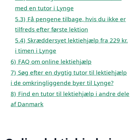
med en tutor i Lynge
5.3)
Få pengene tilbage, hvis du ikke er
tilfreds efter første lektion
5.4)
Skræddersyet lektiehjælp fra 229 kr.
i timen i Lynge
6)
FAQ om online lektiehjælp
7)
Søg efter en dygtig tutor til lektiehjælp
i de omkringliggende byer til Lynge?
8)
Find en tutor til lektiehjælp i andre dele
af Danmark