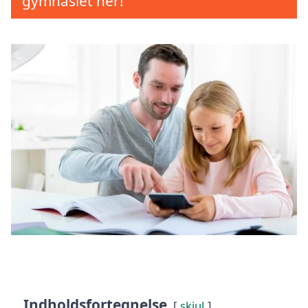
gymnasiet her!
Indholdsfortegnelse
skjul