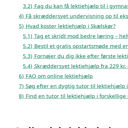
3.2)
Fag du kan få lektiehjælp til i gymn
4)
Få skræddersyet undervisning op til e
5)
Hvad koster lektiehjælp i Skælskør?
5.1)
Tag et skridt mod bedre læring – helt
5.2)
Bestil et gratis opstartsmøde med en
5.3)
Fornøjer du dig ikke efter første lek
5.4)
Skræddersyet lektiehjælp fra 229 kr. 
6)
FAQ om online lektiehjælp
7)
Søg efter en dygtig tutor til lektiehjælp
8)
Find en tutor til lektiehjælp i forskelli