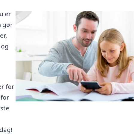
u er
m gør
er,
 og
er for
 for
rste
 dag!