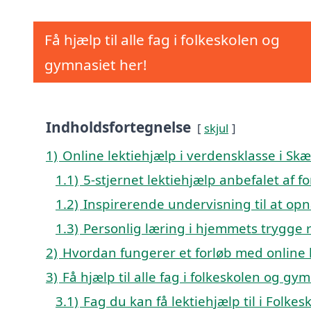
Få hjælp til alle fag i folkeskolen og
gymnasiet her!
Indholdsfortegnelse
skjul
1)
Online lektiehjælp i verdensklasse i Skæ
1.1)
5-stjernet lektiehjælp anbefalet af f
1.2)
Inspirerende undervisning til at opn
1.3)
Personlig læring i hjemmets trygge
2)
Hvordan fungerer et forløb med online l
3)
Få hjælp til alle fag i folkeskolen og gy
3.1)
Fag du kan få lektiehjælp til i Folke