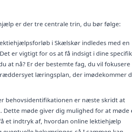
hjælp er der tre centrale trin, du bør følge:
 lektiehjælpsforløb i Skælskør indledes med en
et er vigtigt for os at få indsigt i dine specifi
u at nå? Er der bestemte fag, du vil fokusere
kræddersyet læringsplan, der imødekommer d
er behovsidentifikationen er næste skridt at
. Dette møde giver dig mulighed for at møde
få et indtryk af, hvordan online lektiehjælp
og eventuelle bekymringer, så I sammen kan