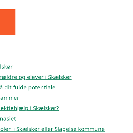
lskør
orældre og elever i Skælskør
å dit fulde potentiale
 rammer
ektiehjælp i Skælskør?
mnasiet
skolen i Skælskør eller Slagelse kommune