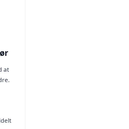
kør
d at
dre.
ldelt