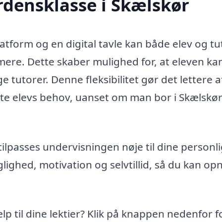
rdensklasse i Skælskør
form og en digital tavle kan både elev og tu
re. Dette skaber mulighed for, at eleven kan
ge tutorer. Denne fleksibilitet gør det lettere a
te elevs behov, uanset om man bor i Skælskør 
r tilpasses undervisningen nøje til dine personl
glighed, motivation og selvtillid, så du kan op
ælp til dine lektier? Klik på knappen nedenfor f