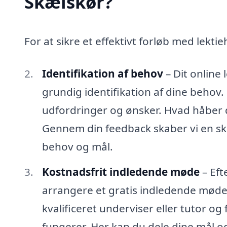
Skælskør?
For at sikre et effektivt forløb med lektie
Identifikation af behov
– Dit online
grundig identifikation af dine behov. D
udfordringer og ønsker. Hvad håber d
Gennem din feedback skaber vi en s
behov og mål.
Kostnadsfrit indledende møde
– Eft
arrangere et gratis indledende møde
kvalificeret underviser eller tutor og 
fungerer. Her kan du dele dine mål 