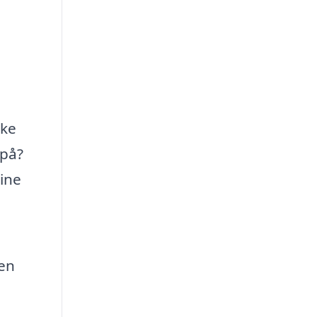
kke
 på?
ine
 en