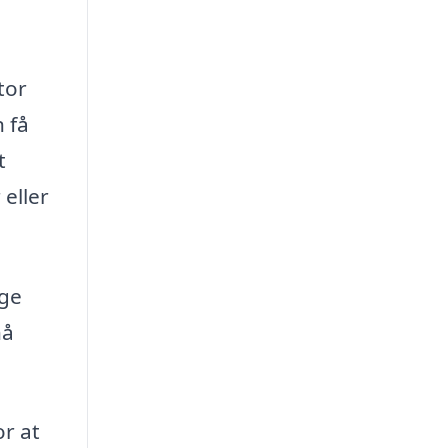
tor
 få
t
eller
ige
nå
or at