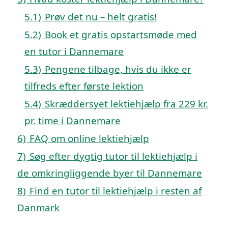
5.1)
Prøv det nu – helt gratis!
5.2)
Book et gratis opstartsmøde med
en tutor i Dannemare
5.3)
Pengene tilbage, hvis du ikke er
tilfreds efter første lektion
5.4)
Skræddersyet lektiehjælp fra 229 kr.
pr. time i Dannemare
6)
FAQ om online lektiehjælp
7)
Søg efter dygtig tutor til lektiehjælp i
de omkringliggende byer til Dannemare
8)
Find en tutor til lektiehjælp i resten af
Danmark