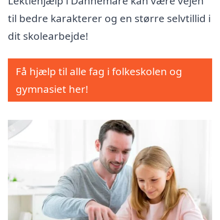
Lektiehjælp i Dannemare kan være vejen
til bedre karakterer og en større selvtillid i
dit skolearbejde!
Få hjælp til alle fag i folkeskolen og
gymnasiet her!