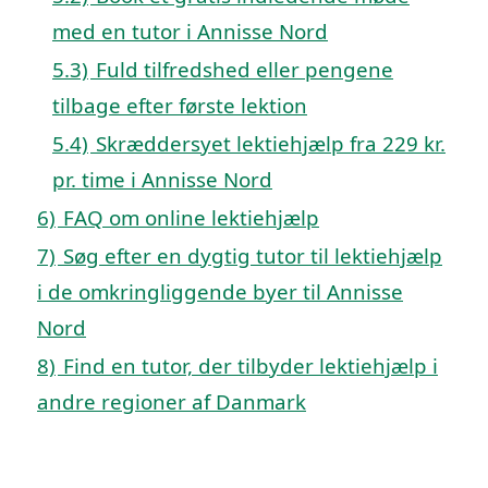
med en tutor i Annisse Nord
5.3)
Fuld tilfredshed eller pengene
tilbage efter første lektion
5.4)
Skræddersyet lektiehjælp fra 229 kr.
pr. time i Annisse Nord
6)
FAQ om online lektiehjælp
7)
Søg efter en dygtig tutor til lektiehjælp
i de omkringliggende byer til Annisse
Nord
8)
Find en tutor, der tilbyder lektiehjælp i
andre regioner af Danmark