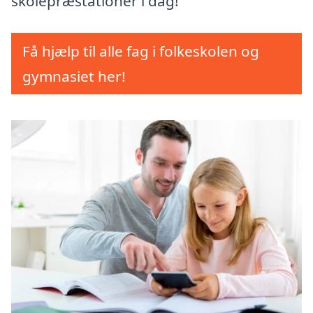
skolepræstationer i dag!
Få hjælp til alle fag i folkeskolen og
gymnasiet her!