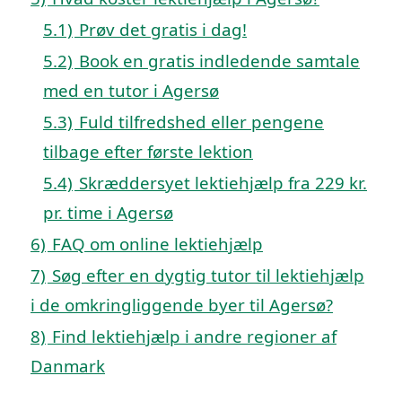
5.1)
Prøv det gratis i dag!
5.2)
Book en gratis indledende samtale
med en tutor i Agersø
5.3)
Fuld tilfredshed eller pengene
tilbage efter første lektion
5.4)
Skræddersyet lektiehjælp fra 229 kr.
pr. time i Agersø
6)
FAQ om online lektiehjælp
7)
Søg efter en dygtig tutor til lektiehjælp
i de omkringliggende byer til Agersø?
8)
Find lektiehjælp i andre regioner af
Danmark