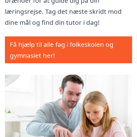
brænder for at guide dig på din
læringsrejse. Tag det næste skridt mod
dine mål og find din tutor i dag!
Få hjælp til alle fag i folkeskolen og
gymnasiet her!