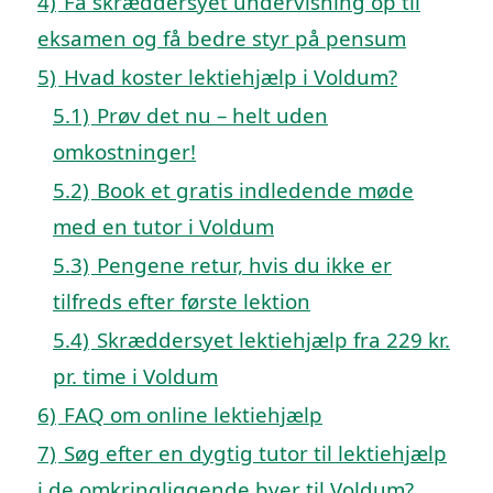
4)
Få skræddersyet undervisning op til
eksamen og få bedre styr på pensum
5)
Hvad koster lektiehjælp i Voldum?
5.1)
Prøv det nu – helt uden
omkostninger!
5.2)
Book et gratis indledende møde
med en tutor i Voldum
5.3)
Pengene retur, hvis du ikke er
tilfreds efter første lektion
5.4)
Skræddersyet lektiehjælp fra 229 kr.
pr. time i Voldum
6)
FAQ om online lektiehjælp
7)
Søg efter en dygtig tutor til lektiehjælp
i de omkringliggende byer til Voldum?