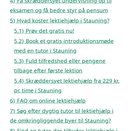
4)
Få skræddersyet undervisning op til
eksamen og få bedre styr på pensum
5)
Hvad koster lektiehjælp i Stauning?
5.1)
Prøv det gratis nu!
5.2)
Book et gratis introduktionsmøde
med en tutor i Stauning
5.3)
Fuld tilfredshed eller pengene
tilbage efter første lektion
5.4)
Skræddersyet lektiehjælp fra 229 kr.
pr. time i Stauning
6)
FAQ om online lektiehjælp
7)
Søg efter dygtig tutor til lektiehjælp i
de omkringliggende byer til Stauning?
8)
Find en tutor, der tilbyder lektiehjælp i