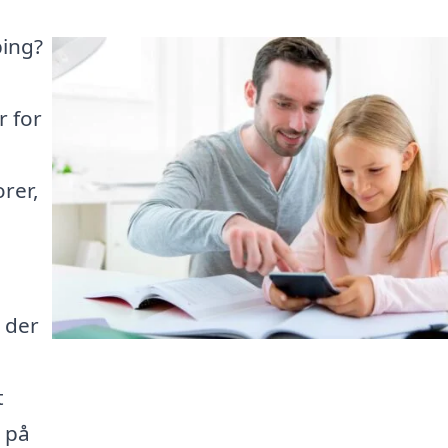
bing?
r for
rer,
 der
t
 på