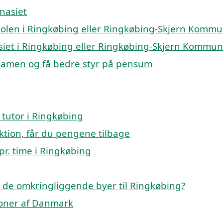
mnasiet
eskolen i Ringkøbing eller Ringkøbing-Skjern Komm
nasiet i Ringkøbing eller Ringkøbing-Skjern Kommu
ksamen og få bedre styr på pensum
tutor i Ringkøbing
lektion, får du pengene tilbage
pr. time i Ringkøbing
p i de omkringliggende byer til Ringkøbing?
gioner af Danmark