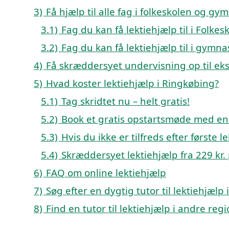
3)
Få hjælp til alle fag i folkeskolen og gy
3.1)
Fag du kan få lektiehjælp til i Folk
3.2)
Fag du kan få lektiehjælp til i gym
4)
Få skræddersyet undervisning op til e
5)
Hvad koster lektiehjælp i Ringkøbing?
5.1)
Tag skridtet nu – helt gratis!
5.2)
Book et gratis opstartsmøde med en 
5.3)
Hvis du ikke er tilfreds efter første 
5.4)
Skræddersyet lektiehjælp fra 229 kr. 
6)
FAQ om online lektiehjælp
7)
Søg efter en dygtig tutor til lektiehjæl
8)
Find en tutor til lektiehjælp i andre re