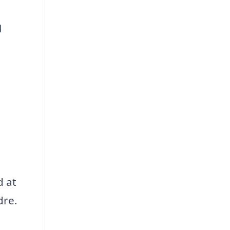
l
d at
dre.