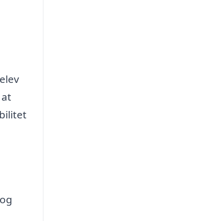
elev
 at
ilitet
 og