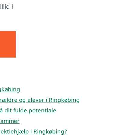
lid i
ngkøbing
orældre og elever i Ringkøbing
å dit fulde potentiale
 rammer
lektiehjælp i Ringkøbing?