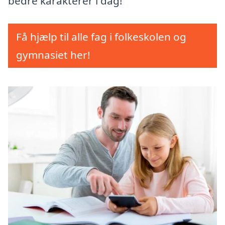
bedre karakterer i dag!
Få hjælp til alle fag i folkeskolen og
gymnasiet her!