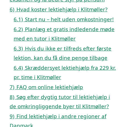
6)
Hvad koster lektiehjælp i Klitmøller?
6.1)
Start nu – helt uden omkostninger!
6.2)
Planlæg et gratis indledende møde
med en tutor i Klitmøller
6.3)
Hvis du ikke er tilfreds efter første
lektion, kan du få dine penge tilbage
6.4)
Skræddersyet lektiehjælp fra 229 kr.
pr. time i Klitmøller
7)
FAQ om online lektiehjælp
8)
Søg efter dygtig tutor til lektiehjælp i
de omkringliggende byer til Klitmøller?
9)
Find lektiehjælp i andre regioner af
Danmark