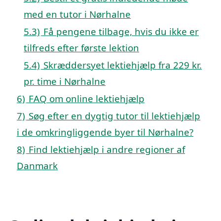
med en tutor i Nørhalne
5.3)
Få pengene tilbage, hvis du ikke er
tilfreds efter første lektion
5.4)
Skræddersyet lektiehjælp fra 229 kr.
pr. time i Nørhalne
6)
FAQ om online lektiehjælp
7)
Søg efter en dygtig tutor til lektiehjælp
i de omkringliggende byer til Nørhalne?
8)
Find lektiehjælp i andre regioner af
Danmark