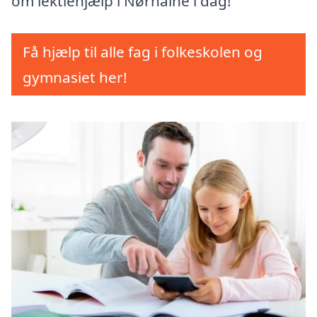
om lektiehjælp i Nørhalne i dag!
Få hjælp til alle fag i folkeskolen og
gymnasiet her!