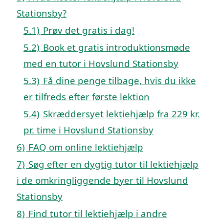
Stationsby?
5.1)
Prøv det gratis i dag!
5.2)
Book et gratis introduktionsmøde
med en tutor i Hovslund Stationsby
5.3)
Få dine penge tilbage, hvis du ikke
er tilfreds efter første lektion
5.4)
Skræddersyet lektiehjælp fra 229 kr.
pr. time i Hovslund Stationsby
6)
FAQ om online lektiehjælp
7)
Søg efter en dygtig tutor til lektiehjælp
i de omkringliggende byer til Hovslund
Stationsby
8)
Find tutor til lektiehjælp i andre