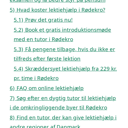
5)
Hvad koster lektiehjælp i Rødekro?
5.1)
Prøv det gratis nu!
5.2)
Book et gratis introduktionsmøde
med en tutor i Rødekro
5.3)
Få pengene tilbage, hvis du ikke er
tilfreds efter første lektion
5.4)
Skræddersyet lektiehjælp fra 229 kr.
pr. time i Rødekro
6)
FAQ om online lektiehjælp
7)
Søg efter en dygtig tutor til lektiehjælp
i de omkringliggende byer til Rødekro
8)
Find en tutor, der kan give lektiehjælp i
andre regioner af Danmark