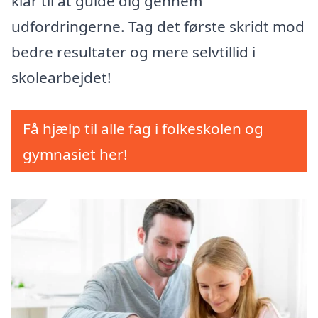
klar til at guide dig gennem
udfordringerne. Tag det første skridt mod
bedre resultater og mere selvtillid i
skolearbejdet!
Få hjælp til alle fag i folkeskolen og
gymnasiet her!