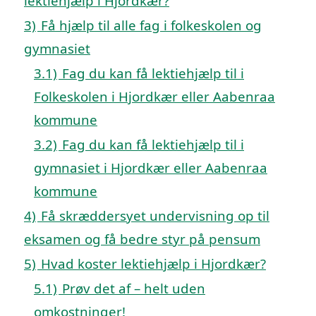
lektiehjælp i Hjordkær?
3)
Få hjælp til alle fag i folkeskolen og
gymnasiet
3.1)
Fag du kan få lektiehjælp til i
Folkeskolen i Hjordkær eller Aabenraa
kommune
3.2)
Fag du kan få lektiehjælp til i
gymnasiet i Hjordkær eller Aabenraa
kommune
4)
Få skræddersyet undervisning op til
eksamen og få bedre styr på pensum
5)
Hvad koster lektiehjælp i Hjordkær?
5.1)
Prøv det af – helt uden
omkostninger!