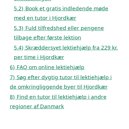
5.2)
Book et gratis indledende møde
med en tutor i Hjordkær
5.3)
Fuld tilfredshed eller pengene
tilbage efter første lektion
5.4)
Skræddersyet lektiehjælp fra 229 kr.
per time i Hjordkær
6)
FAQ om online lektiehjælp
7)
Søg efter dygtig tutor til lektiehjælp i
de omkringliggende byer til Hjordkær
8)
Find en tutor til lektiehjælp i andre
regioner af Danmark