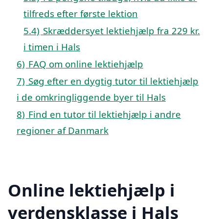
tilfreds efter første lektion
5.4)
Skræddersyet lektiehjælp fra 229 kr.
i timen i Hals
6)
FAQ om online lektiehjælp
7)
Søg efter en dygtig tutor til lektiehjælp
i de omkringliggende byer til Hals
8)
Find en tutor til lektiehjælp i andre
regioner af Danmark
Online lektiehjælp i
verdensklasse i Hals