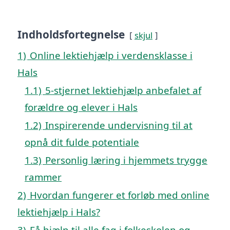
Indholdsfortegnelse
skjul
1)
Online lektiehjælp i verdensklasse i
Hals
1.1)
5-stjernet lektiehjælp anbefalet af
forældre og elever i Hals
1.2)
Inspirerende undervisning til at
opnå dit fulde potentiale
1.3)
Personlig læring i hjemmets trygge
rammer
2)
Hvordan fungerer et forløb med online
lektiehjælp i Hals?
3)
Få hjælp til alle fag i folkeskolen og