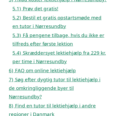
5.1)
Prøv det gratis!
5.2)
Bestil et gratis opstartsmøde med
en tutor i Nørresundby
5.3)
Få pengene tilbage, hvis du ikke er
tilfreds efter første lektion
5.4)
Skræddersyet lektiehjælp fra 229 kr.
per time i Nørresundby
6)
FAQ om online lektiehjælp
7)
Søg efter dygtig tutor til lektiehjælp i
de omkringliggende byer til
Nørresundby?
8)
Find en tutor til lektiehjælp i andre
regioner i Danmark