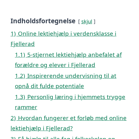
Indholdsfortegnelse
skjul
1)
Online lektiehjælp i verdensklasse i
Fjellerad
1.1)
5-stjernet lektiehjælp anbefalet af
forældre og elever i Fjellerad
1.2)
Inspirerende undervisning til at
opnå dit fulde potentiale
1.3)
Personlig læring i hjemmets trygge
rammer
2)
Hvordan fungerer et forløb med online
lektiehjælp i Fjellerad?
3)
Få hjælp til alle fag i folkeskolen og