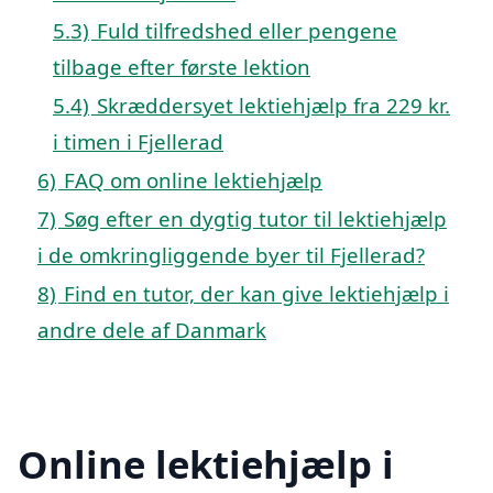
5.3)
Fuld tilfredshed eller pengene
tilbage efter første lektion
5.4)
Skræddersyet lektiehjælp fra 229 kr.
i timen i Fjellerad
6)
FAQ om online lektiehjælp
7)
Søg efter en dygtig tutor til lektiehjælp
i de omkringliggende byer til Fjellerad?
8)
Find en tutor, der kan give lektiehjælp i
andre dele af Danmark
Online lektiehjælp i