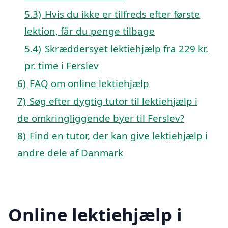
5.3)
Hvis du ikke er tilfreds efter første
lektion, får du penge tilbage
5.4)
Skræddersyet lektiehjælp fra 229 kr.
pr. time i Ferslev
6)
FAQ om online lektiehjælp
7)
Søg efter dygtig tutor til lektiehjælp i
de omkringliggende byer til Ferslev?
8)
Find en tutor, der kan give lektiehjælp i
andre dele af Danmark
Online lektiehjælp i