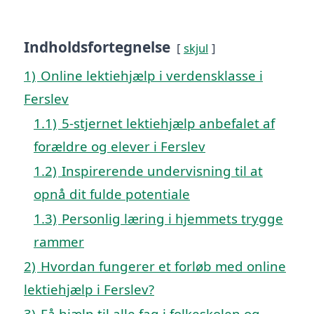
Indholdsfortegnelse
skjul
1)
Online lektiehjælp i verdensklasse i
Ferslev
1.1)
5-stjernet lektiehjælp anbefalet af
forældre og elever i Ferslev
1.2)
Inspirerende undervisning til at
opnå dit fulde potentiale
1.3)
Personlig læring i hjemmets trygge
rammer
2)
Hvordan fungerer et forløb med online
lektiehjælp i Ferslev?
3)
Få hjælp til alle fag i folkeskolen og