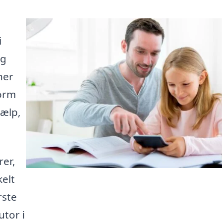
i
ig
ner
form
jælp,
rer,
kelt
rste
utor i