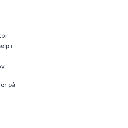
tor
ælp i
ov.
rer på