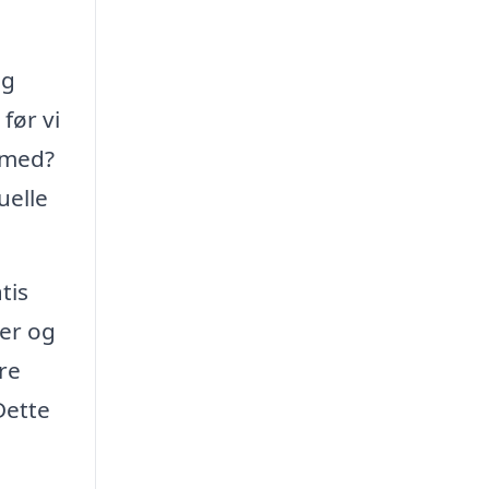
ig
før vi
 med?
uelle
tis
er og
re
Dette