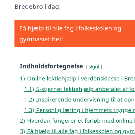
Bredebro i dag!
Få hjælp til alle fag i folkeskolen og
gymnasiet her!
Indholdsfortegnelse
skjul
1)
Online lektiehjælp i verdensklasse i Br
1.1)
5-stjernet lektiehjælp anbefalet af f
1.2)
Inspirerende undervisning til at opn
1.3)
Personlig læring i hjemmets trygge
2)
Hvordan fungerer et forløb med online 
3)
Få hjælp til alle fag i folkeskolen og gy