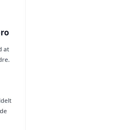
bro
d at
dre.
ldelt
lde