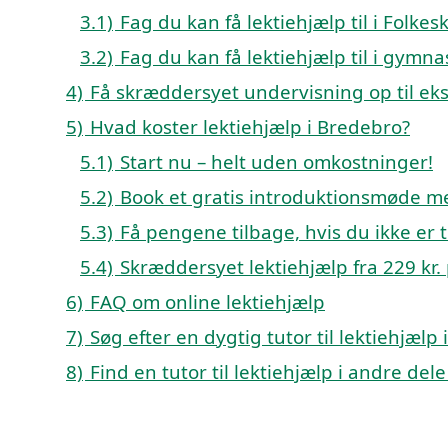
3.1)
Fag du kan få lektiehjælp til i Folk
3.2)
Fag du kan få lektiehjælp til i gymn
4)
Få skræddersyet undervisning op til e
5)
Hvad koster lektiehjælp i Bredebro?
5.1)
Start nu – helt uden omkostninger!
5.2)
Book et gratis introduktionsmøde me
5.3)
Få pengene tilbage, hvis du ikke er ti
5.4)
Skræddersyet lektiehjælp fra 229 kr. 
6)
FAQ om online lektiehjælp
7)
Søg efter en dygtig tutor til lektiehjæl
8)
Find en tutor til lektiehjælp i andre de