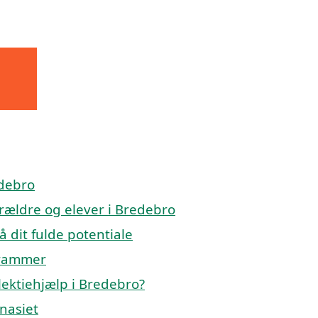
edebro
orældre og elever i Bredebro
å dit fulde potentiale
 rammer
lektiehjælp i Bredebro?
mnasiet