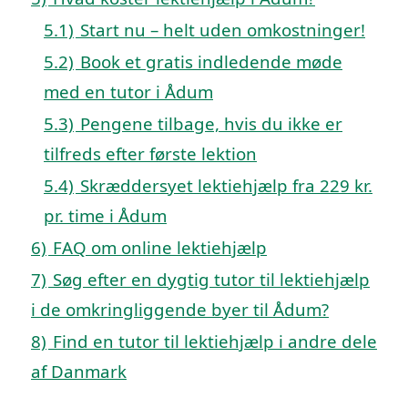
5.1)
Start nu – helt uden omkostninger!
5.2)
Book et gratis indledende møde
med en tutor i Ådum
5.3)
Pengene tilbage, hvis du ikke er
tilfreds efter første lektion
5.4)
Skræddersyet lektiehjælp fra 229 kr.
pr. time i Ådum
6)
FAQ om online lektiehjælp
7)
Søg efter en dygtig tutor til lektiehjælp
i de omkringliggende byer til Ådum?
8)
Find en tutor til lektiehjælp i andre dele
af Danmark