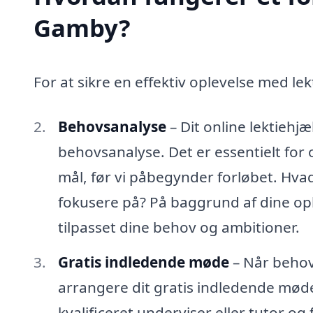
Gamby?
For at sikre en effektiv oplevelse med lekt
Behovsanalyse
– Dit online lektieh
behovsanalyse. Det er essentielt for o
mål, før vi påbegynder forløbet. Hvad
fokusere på? På baggrund af dine op
tilpasset dine behov og ambitioner.
Gratis indledende møde
– Når behovs
arrangere dit gratis indledende mød
kvalificeret underviser eller tutor og