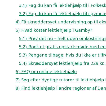
3.1)
Fag du kan få lektiehjælp til i Folk
3.2)
Fag du kan få lektiehjælp til i gym
4)
Få skræddersyet undervisning op til e
5)
Hvad koster lektiehjælp i Gamby?
5.1)
Prøv det nu – helt uden omkostninge
5.2)
Book et gratis opstartsmøde med en
5.3)
Pengene tilbage, hvis du ikke er tilfr
5.4)
Skræddersyet lektiehjælp fra 229 kr.
6)
FAQ om online lektiehjælp
7)
Søg efter dygtige tutorer til lektiehjæl
8)
Find lektiehjælp i andre regioner af D