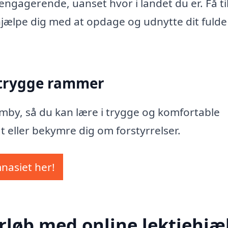
ngagerende, uanset hvor i landet du er. Få ti
 hjælpe dig med at opdage og udnytte dit fulde
 trygge rammer
 Gamby, så du kan lære i trygge og komfortable
t eller bekymre dig om forstyrrelser.
mnasiet her!
rløb med online lektiehjæl