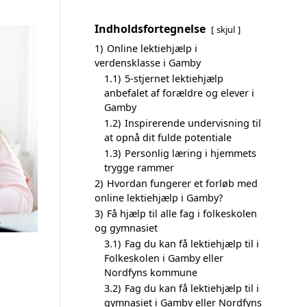
Indholdsfortegnelse
skjul
1)
Online lektiehjælp i
verdensklasse i Gamby
1.1)
5-stjernet lektiehjælp
anbefalet af forældre og elever i
Gamby
1.2)
Inspirerende undervisning til
at opnå dit fulde potentiale
1.3)
Personlig læring i hjemmets
trygge rammer
2)
Hvordan fungerer et forløb med
online lektiehjælp i Gamby?
3)
Få hjælp til alle fag i folkeskolen
og gymnasiet
3.1)
Fag du kan få lektiehjælp til i
Folkeskolen i Gamby eller
Nordfyns kommune
3.2)
Fag du kan få lektiehjælp til i
gymnasiet i Gamby eller Nordfyns