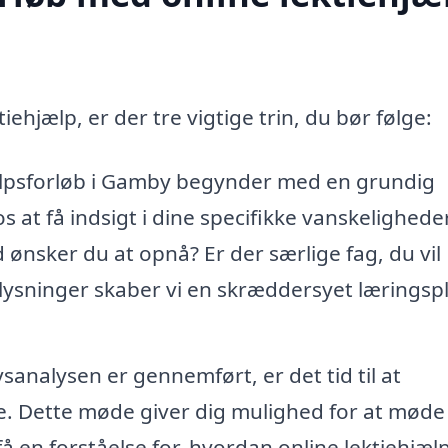
iehjælp, er der tre vigtige trin, du bør følge:
jælpsforløb i Gamby begynder med en grundig
s at få indsigt i dine specifikke vanskelighede
 ønsker du at opnå? Er der særlige fag, du vil
lysninger skaber vi en skræddersyet læringsp
analysen er gennemført, er det tid til at
e. Dette møde giver dig mulighed for at møde
 få en forståelse for, hvordan online lektiehjæl