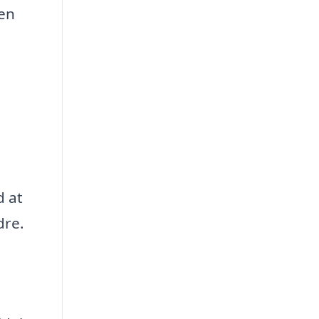
 en
d at
dre.