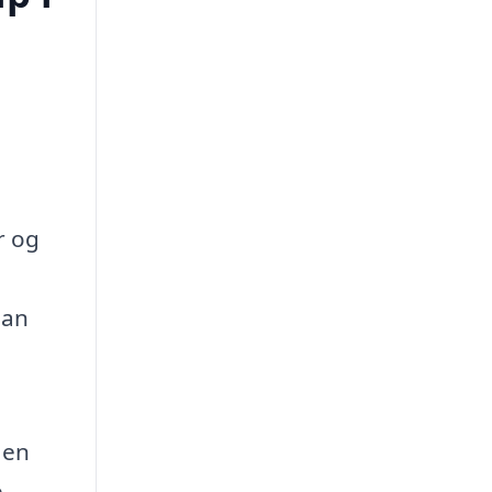
r og
lan
 en
p