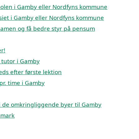
eskolen i Gamby eller Nordfyns kommune
nasiet i Gamby eller Nordfyns kommune
ksamen og få bedre styr på pensum
r!
 tutor i Gamby
eds efter første lektion
 pr. time i Gamby
p i de omkringliggende byer til Gamby
anmark