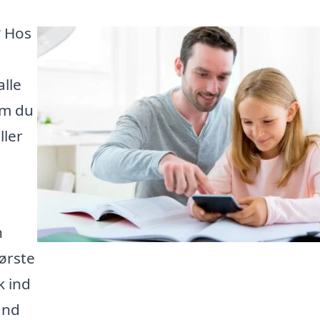
? Hos
alle
om du
ller
n
første
k ind
find