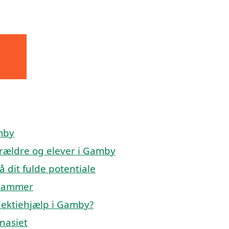
amby
forældre og elever i Gamby
å dit fulde potentiale
 rammer
lektiehjælp i Gamby?
mnasiet