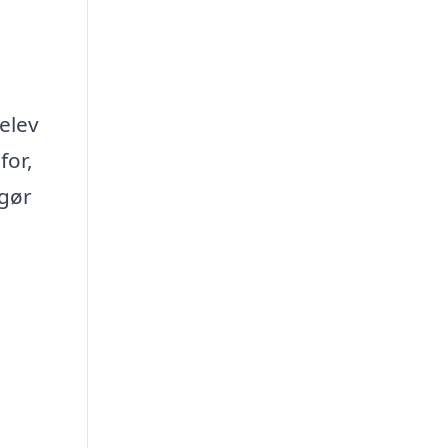
elev
for,
 gør