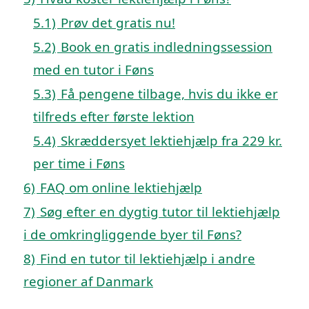
5.1)
Prøv det gratis nu!
5.2)
Book en gratis indledningssession
med en tutor i Føns
5.3)
Få pengene tilbage, hvis du ikke er
tilfreds efter første lektion
5.4)
Skræddersyet lektiehjælp fra 229 kr.
per time i Føns
6)
FAQ om online lektiehjælp
7)
Søg efter en dygtig tutor til lektiehjælp
i de omkringliggende byer til Føns?
8)
Find en tutor til lektiehjælp i andre
regioner af Danmark