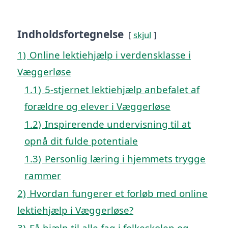
Indholdsfortegnelse
skjul
1)
Online lektiehjælp i verdensklasse i
Væggerløse
1.1)
5-stjernet lektiehjælp anbefalet af
forældre og elever i Væggerløse
1.2)
Inspirerende undervisning til at
opnå dit fulde potentiale
1.3)
Personlig læring i hjemmets trygge
rammer
2)
Hvordan fungerer et forløb med online
lektiehjælp i Væggerløse?
3)
Få hjælp til alle fag i folkeskolen og