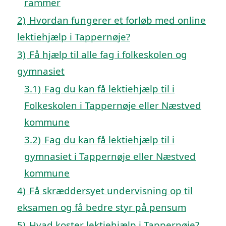
rammer
2)
Hvordan fungerer et forløb med online
lektiehjælp i Tappernøje?
3)
Få hjælp til alle fag i folkeskolen og
gymnasiet
3.1)
Fag du kan få lektiehjælp til i
Folkeskolen i Tappernøje eller Næstved
kommune
3.2)
Fag du kan få lektiehjælp til i
gymnasiet i Tappernøje eller Næstved
kommune
4)
Få skræddersyet undervisning op til
eksamen og få bedre styr på pensum
5)
Hvad koster lektiehjælp i Tappernøje?