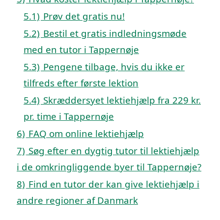
5.1)
Prøv det gratis nu!
5.2)
Bestil et gratis indledningsmøde
med en tutor i Tappernøje
5.3)
Pengene tilbage, hvis du ikke er
tilfreds efter første lektion
5.4)
Skræddersyet lektiehjælp fra 229 kr.
pr. time i Tappernøje
6)
FAQ om online lektiehjælp
7)
Søg efter en dygtig tutor til lektiehjælp
i de omkringliggende byer til Tappernøje?
8)
Find en tutor der kan give lektiehjælp i
andre regioner af Danmark