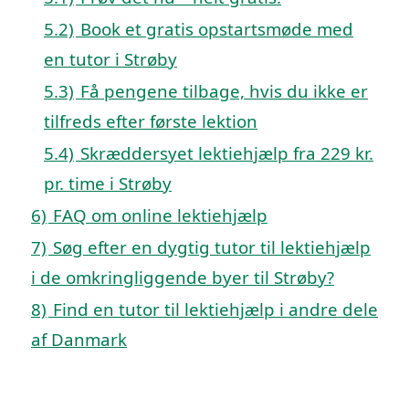
5.2)
Book et gratis opstartsmøde med
en tutor i Strøby
5.3)
Få pengene tilbage, hvis du ikke er
tilfreds efter første lektion
5.4)
Skræddersyet lektiehjælp fra 229 kr.
pr. time i Strøby
6)
FAQ om online lektiehjælp
7)
Søg efter en dygtig tutor til lektiehjælp
i de omkringliggende byer til Strøby?
8)
Find en tutor til lektiehjælp i andre dele
af Danmark