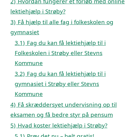
2)
Hvordan fungerer et forløb med online
lektiehjælp i Strøby?
3)
Få hjælp til alle fag i folkeskolen og
gymnasiet
3.1)
Fag du kan få lektiehjælp til i
Folkeskolen i Strøby eller Stevns
Kommune
3.2)
Fag du kan få lektiehjælp til i
gymnasiet i Strøby eller Stevns
Kommune
4)
Få skræddersyet undervisning op til
eksamen og få bedre styr på pensum
5)
Hvad koster lektiehjælp i Strøby?
5.1)
Prøv det nu – helt gratis!