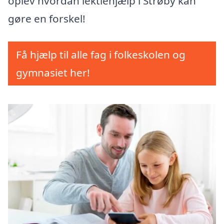
oplev hvordan lektiehjælp i Strøby kan
gøre en forskel!
Få hjælp til alle fag i folkeskolen og
gymnasiet her!