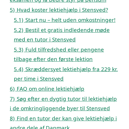
5)
Hvad koster lektiehjælp i Stensved?
5.1)
Start nu – helt uden omkostninger!
5.2)
Bestil et gratis indledende møde
med en tutor i Stensved
5.3)
Fuld tilfredshed eller pengene
tilbage efter den første lektion
5.4)
Skræddersyet lektiehjælp fra 229 kr.
per time i Stensved
6)
FAQ om online lektiehjælp
7)
Søg efter en dygtig tutor til lektiehjælp
i de omkringliggende byer til Stensved
8)
Find en tutor der kan give lektiehjælp i
andre dele af Danmark