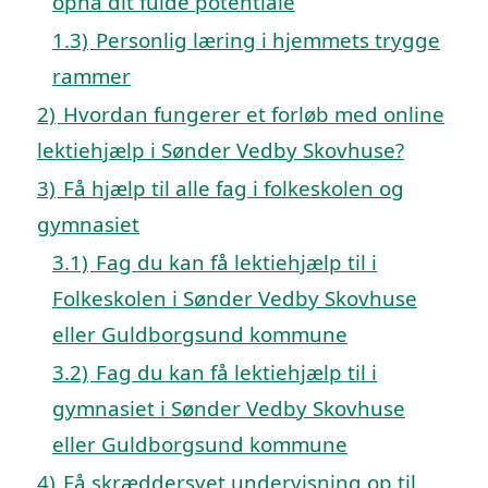
opnå dit fulde potentiale
1.3)
Personlig læring i hjemmets trygge
rammer
2)
Hvordan fungerer et forløb med online
lektiehjælp i Sønder Vedby Skovhuse?
3)
Få hjælp til alle fag i folkeskolen og
gymnasiet
3.1)
Fag du kan få lektiehjælp til i
Folkeskolen i Sønder Vedby Skovhuse
eller Guldborgsund kommune
3.2)
Fag du kan få lektiehjælp til i
gymnasiet i Sønder Vedby Skovhuse
eller Guldborgsund kommune
4)
Få skræddersyet undervisning op til