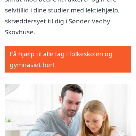
selvtillid i dine studier med lektiehjælp,
skræddersyet til dig i Sønder Vedby
Skovhuse.
Få hjælp til alle fag i folkeskolen og
gymnasiet her!