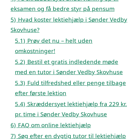
eksamen og få bedre styr på pensum
5)
Hvad koster lektiehjælp i Sønder Vedby
Skovhuse?
5.1)
Prøv det nu – helt uden
omkostninger!
5.2)
Bestil et gratis indledende møde
med en tutor i Sønder Vedby Skovhuse
5.3)
Fuld tilfredshed eller penge tilbage
efter første lektion
5.4)
Skræddersyet lektiehjælp fra 229 kr.
pr. time i Sønder Vedby Skovhuse
6)
FAQ om online lektiehjælp
7)
Søg efter en dygtig tutor til lektiehjælp