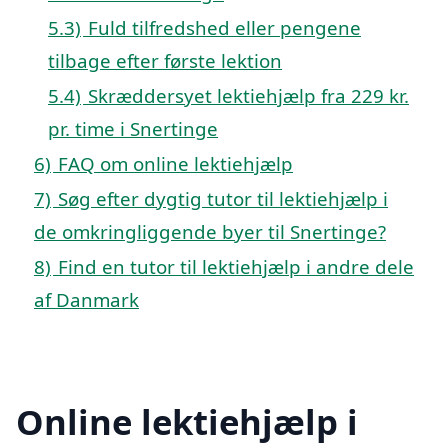
5.3)
Fuld tilfredshed eller pengene
tilbage efter første lektion
5.4)
Skræddersyet lektiehjælp fra 229 kr.
pr. time i Snertinge
6)
FAQ om online lektiehjælp
7)
Søg efter dygtig tutor til lektiehjælp i
de omkringliggende byer til Snertinge?
8)
Find en tutor til lektiehjælp i andre dele
af Danmark
Online lektiehjælp i