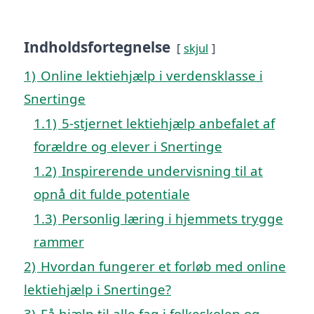
Indholdsfortegnelse
skjul
1)
Online lektiehjælp i verdensklasse i
Snertinge
1.1)
5-stjernet lektiehjælp anbefalet af
forældre og elever i Snertinge
1.2)
Inspirerende undervisning til at
opnå dit fulde potentiale
1.3)
Personlig læring i hjemmets trygge
rammer
2)
Hvordan fungerer et forløb med online
lektiehjælp i Snertinge?
3)
Få hjælp til alle fag i folkeskolen og