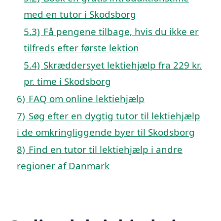
med en tutor i Skodsborg
5.3)
Få pengene tilbage, hvis du ikke er
tilfreds efter første lektion
5.4)
Skræddersyet lektiehjælp fra 229 kr.
pr. time i Skodsborg
6)
FAQ om online lektiehjælp
7)
Søg efter en dygtig tutor til lektiehjælp
i de omkringliggende byer til Skodsborg
8)
Find en tutor til lektiehjælp i andre
regioner af Danmark