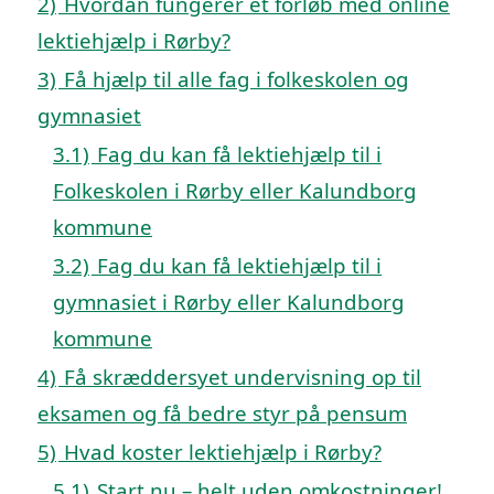
2)
Hvordan fungerer et forløb med online
lektiehjælp i Rørby?
3)
Få hjælp til alle fag i folkeskolen og
gymnasiet
3.1)
Fag du kan få lektiehjælp til i
Folkeskolen i Rørby eller Kalundborg
kommune
3.2)
Fag du kan få lektiehjælp til i
gymnasiet i Rørby eller Kalundborg
kommune
4)
Få skræddersyet undervisning op til
eksamen og få bedre styr på pensum
5)
Hvad koster lektiehjælp i Rørby?
5.1)
Start nu – helt uden omkostninger!