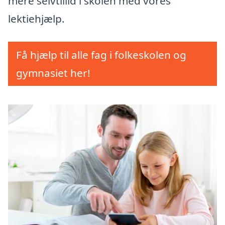
mere selvtillid i skolen med vores
lektiehjælp.
Få hjælp til alle fag i folkeskolen og
gymnasiet her!