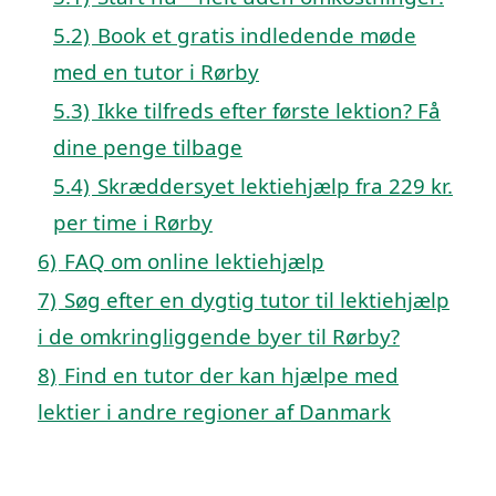
5.2)
Book et gratis indledende møde
med en tutor i Rørby
5.3)
Ikke tilfreds efter første lektion? Få
dine penge tilbage
5.4)
Skræddersyet lektiehjælp fra 229 kr.
per time i Rørby
6)
FAQ om online lektiehjælp
7)
Søg efter en dygtig tutor til lektiehjælp
i de omkringliggende byer til Rørby?
8)
Find en tutor der kan hjælpe med
lektier i andre regioner af Danmark