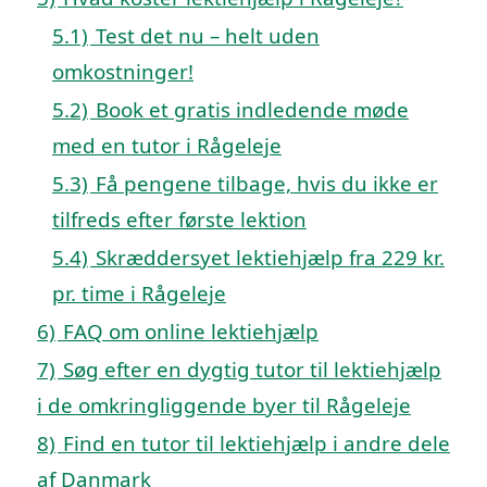
5.1)
Test det nu – helt uden
omkostninger!
5.2)
Book et gratis indledende møde
med en tutor i Rågeleje
5.3)
Få pengene tilbage, hvis du ikke er
tilfreds efter første lektion
5.4)
Skræddersyet lektiehjælp fra 229 kr.
pr. time i Rågeleje
6)
FAQ om online lektiehjælp
7)
Søg efter en dygtig tutor til lektiehjælp
i de omkringliggende byer til Rågeleje
8)
Find en tutor til lektiehjælp i andre dele
af Danmark