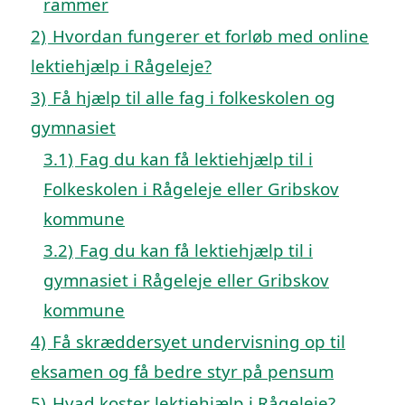
rammer
2)
Hvordan fungerer et forløb med online
lektiehjælp i Rågeleje?
3)
Få hjælp til alle fag i folkeskolen og
gymnasiet
3.1)
Fag du kan få lektiehjælp til i
Folkeskolen i Rågeleje eller Gribskov
kommune
3.2)
Fag du kan få lektiehjælp til i
gymnasiet i Rågeleje eller Gribskov
kommune
4)
Få skræddersyet undervisning op til
eksamen og få bedre styr på pensum
5)
Hvad koster lektiehjælp i Rågeleje?