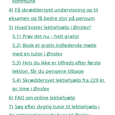
kommune
4)
Få skræddersyet undervisning op til
eksamen og få bedre styr på pensum
5)
Hvad koster lektiehjælp i Ønslev?
5.1)
Prøv det nu – helt gratis!
5.2)
Book et gratis indledende møde
med en tutor i Ønslev
5.3)
Hvis du ikke er tilfreds efter første
lektion, får du pengene tilbage
5.4)
Skræddersyet lektiehjælp fra 229 kr.
pr. time i Ønslev
6)
FAQ om online lektiehjælp
7)
Søg efter dygtig tutor til lektiehjælp i
de omkringliggende byer til Ønslev