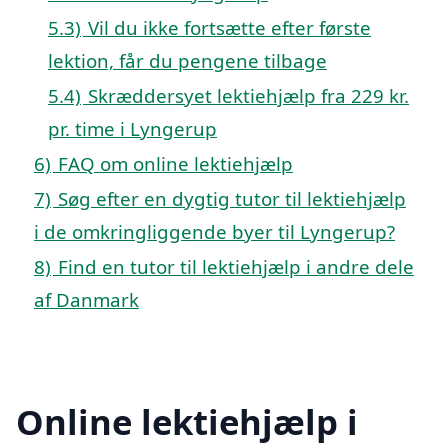
5.3)
Vil du ikke fortsætte efter første
lektion, får du pengene tilbage
5.4)
Skræddersyet lektiehjælp fra 229 kr.
pr. time i Lyngerup
6)
FAQ om online lektiehjælp
7)
Søg efter en dygtig tutor til lektiehjælp
i de omkringliggende byer til Lyngerup?
8)
Find en tutor til lektiehjælp i andre dele
af Danmark
Online lektiehjælp i