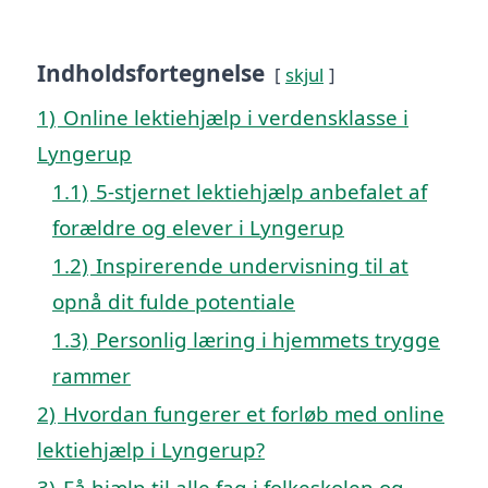
Indholdsfortegnelse
skjul
1)
Online lektiehjælp i verdensklasse i
Lyngerup
1.1)
5-stjernet lektiehjælp anbefalet af
forældre og elever i Lyngerup
1.2)
Inspirerende undervisning til at
opnå dit fulde potentiale
1.3)
Personlig læring i hjemmets trygge
rammer
2)
Hvordan fungerer et forløb med online
lektiehjælp i Lyngerup?
3)
Få hjælp til alle fag i folkeskolen og