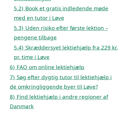
5.2)
Book et gratis indledende møde
med en tutor i Løve
5.3)
Uden risiko efter første lektion –
pengene tilbage
5.4)
Skræddersyet lektiehjælp fra 229 kr.
pr. time i Løve
6)
FAQ om online lektiehjælp
7)
Søg efter dygtig tutor til lektiehjælp i
de omkringliggende byer til Løve?
8)
Find lektiehjælp i andre regioner af
Danmark