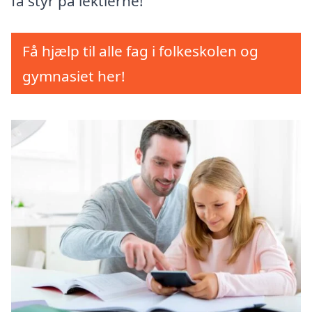
få styr på lektierne!
Få hjælp til alle fag i folkeskolen og
gymnasiet her!