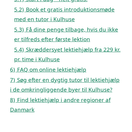
5.2)
Book et gratis introduktionsmøde
med en tutor i Kulhuse
5.3)
Få dine penge tilbage, hvis du ikke
er tilfreds efter første lektion
5.4)
Skræddersyet lektiehjælp fra 229 kr.
pr. time i Kulhuse
6)
FAQ om online lektiehjælp
7)
Søg efter en dygtig tutor til lektiehjælp
i de omkringliggende byer til Kulhuse?
8)
Find lektiehjælp i andre regioner af
Danmark