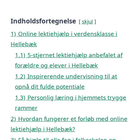
Indholdsfortegnelse
skjul
1)
Online lektiehjælp i verdensklasse i
Hellebæk
1.1)
5-stjernet lektiehjælp anbefalet af
forældre og elever i Hellebæk
1.2)
Inspirerende undervisning til at
opnå dit fulde potentiale
1.3)
Personlig læring i hjemmets trygge
rammer
2)
Hvordan fungerer et forløb med online
lektiehjælp i Hellebæk?
3)
Få hjælp til alle fag i folkeskolen og