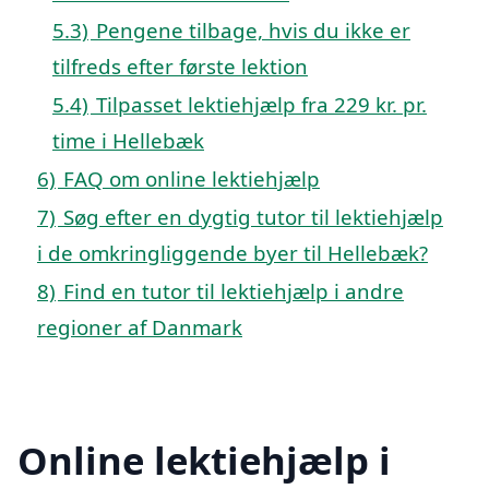
5.3)
Pengene tilbage, hvis du ikke er
tilfreds efter første lektion
5.4)
Tilpasset lektiehjælp fra 229 kr. pr.
time i Hellebæk
6)
FAQ om online lektiehjælp
7)
Søg efter en dygtig tutor til lektiehjælp
i de omkringliggende byer til Hellebæk?
8)
Find en tutor til lektiehjælp i andre
regioner af Danmark
Online lektiehjælp i